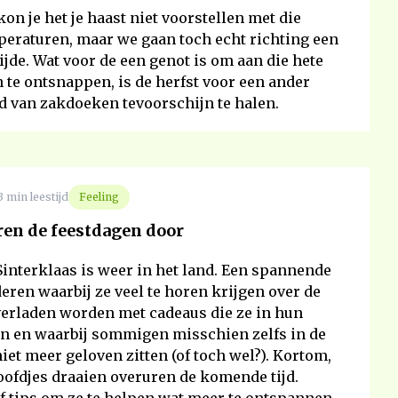
on je het je haast niet voorstellen met die
eraturen, maar we gaan toch echt richting een
ijde. Wat voor de een genot is om aan die hete
 te ontsnappen, is de herfst voor een ander
jd van zakdoeken tevoorschijn te halen.
3 min leestijd
Feeling
ren de feestdagen door
interklaas is weer in het land. Een spannende
deren waarbij ze veel te horen krijgen over de
verladen worden met cadeaus die ze in hun
n en waarbij sommigen misschien zelfs in de
niet meer geloven zitten (of toch wel?). Kortom,
oofdjes draaien overuren de komende tijd.