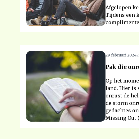
Afgelopen ke
Tijdens een 
complimente
29 februari 2024
2
Pak die onru
Op het momen
land. Hier is
onrust de hel
de storm onru
gedachtes onr
Missing Out 