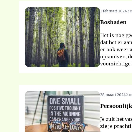
1 februari 2024
2 
Bosbaden
Het is nog ge
dat het er aa
er ook weer a
opsnuiven, d
voorzichtige 
28 maart 2024
2 m
Persoonlijk
Je zult het v
zie je pracht