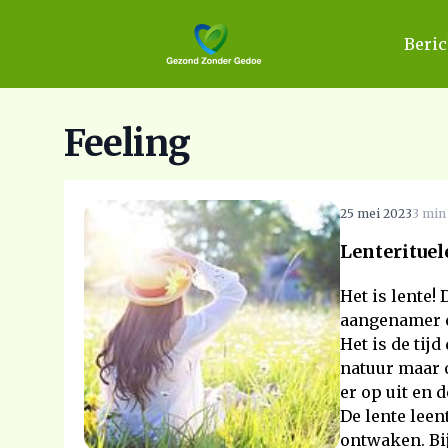
Beri
Feeling
25 mei 2023
3 min 
Lenterituel
Het is lente
aangenamer e
Het is de tijd
natuur maar 
er op uit en 
De lente leen
ontwaken. Bij