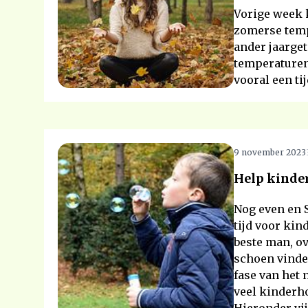
Vorige week k
zomerse temp
ander jaarget
temperaturen
vooral een ti
9 november 2023
Help kinde
Nog even en S
tijd voor kin
beste man, o
schoen vinde
fase van het 
veel kinderh