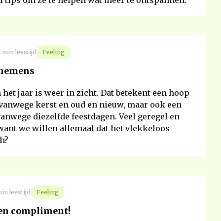
f tips om ze te helpen wat meer te ontspannen.
 min leestijd
Feeling
rnemens
 het jaar is weer in zicht. Dat betekent een hoop
 vanwege kerst en oud en nieuw, maar ook een
anwege diezelfde feestdagen. Veel geregel en
want we willen allemaal dat het vlekkeloos
ch?
in leestijd
Feeling
een compliment!