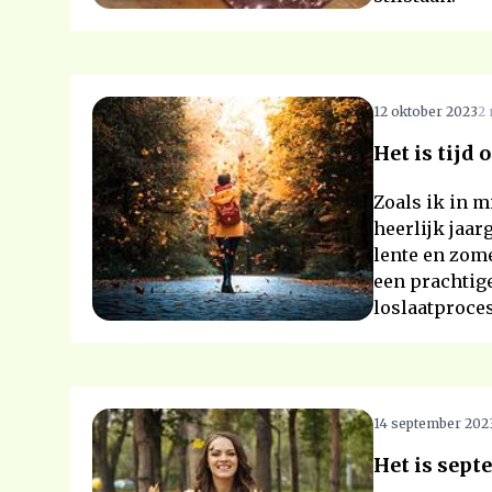
12 oktober 2023
2 
Het is tijd 
Zoals ik in mi
heerlijk jaar
lente en zom
een prachtige
loslaatproces
14 september 202
Het is sep