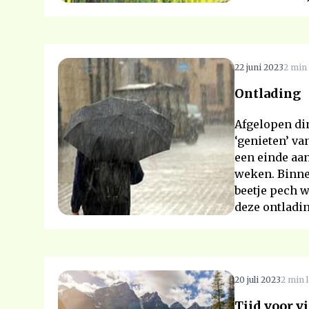
22 juni 2023
2 min 
Ontlading
Afgelopen di
‘genieten’ va
een einde aa
weken. Binne
beetje pech w
deze ontladin
20 juli 2023
2 min l
Tijd voor vi