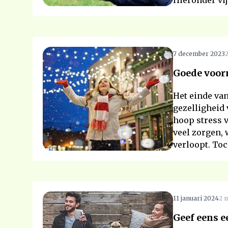
Hieronder vij
7 december 2023
2
Goede voo
Het einde van
gezelligheid
hoop stress v
veel zorgen, 
verloopt. To
11 januari 2024
2 m
Geef eens 