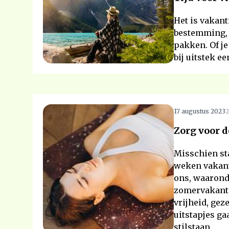
Het is vakant
bestemming, 
pakken. Of je
bij uitstek 
17 augustus 2023
2
Zorg voor de
Misschien sta 
weken vakant
ons, waaronde
zomervakanti
vrijheid, gez
uitstapjes ga
stilstaan.